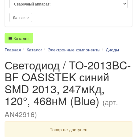
Дальше
Каталог
Главная
Каталог
Электронные компоненты
Диоды
Светодиод / TO-2013BC-
BF OASISTEK синий
SMD 2013, 247мКд,
120°, 468нМ (Blue)
(арт.
AN42916)
Товар не доступен