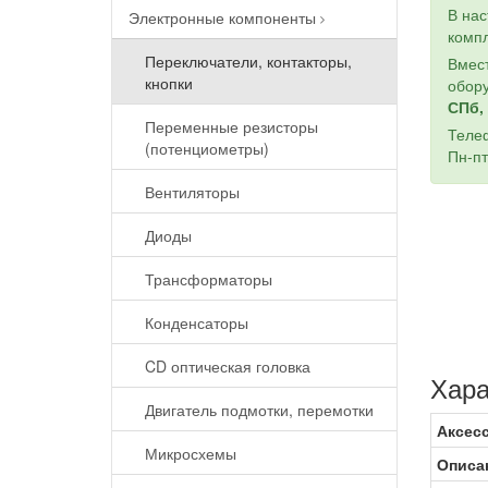
В на
Электронные компоненты
компл
Переключатели, контакторы,
Вмест
кнопки
обору
СПб, 
Переменные резисторы
Теле
(потенциометры)
Пн-пт
Вентиляторы
Диоды
Трансформаторы
Конденсаторы
CD оптическая головка
Хара
Двигатель подмотки, перемотки
Аксес
Микросхемы
Описа