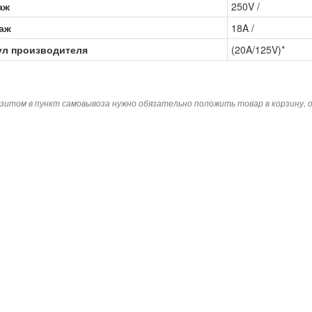
аж
250V /
аж
18A /
ул производителя
(20A/125V)*
зитом в пункт самовывоза нужно обязательно положить товар в корзину,