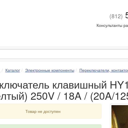
5
(812)
Консультанты ра
я
Каталог
Электронные компоненты
Переключатели, контакто
ключатель клавишный HY12
лтый) 250V / 18A / (20A/1
Товар не доступен