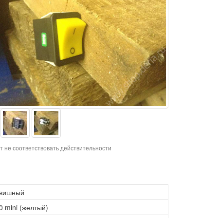
т не соответствовать действительности
авишный
 mini (желтый)