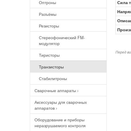
Сила т
Оптроны
Напря
Разъёмы
Описа
Резисторы
Произ
Стереофонический FM-
модулятор
Перед ви
Тиристоры
Транзисторы
Стабилитроны
Сварочные аппараты
Аксессуары для сварочных
аппаратов
Оборудование и приборы
неразрушаемого контроля