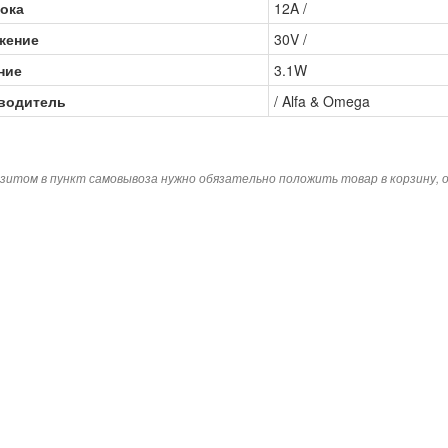
ока
12A /
жение
30V /
ние
3.1W
водитель
/ Alfa & Omega
зитом в пункт самовывоза нужно обязательно положить товар в корзину,