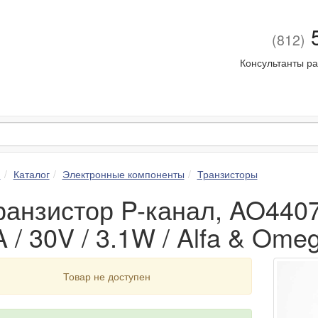
5
(812)
Консультанты ра
я
Каталог
Электронные компоненты
Транзисторы
ранзистор P-канал, AO4407 
 / 30V / 3.1W / Alfa & Ome
Товар не доступен