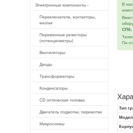
В на
Электронные компоненты
компл
Переключатели, контакторы,
Вмест
кнопки
обору
СПб, 
Переменные резисторы
Теле
(потенциометры)
Пн-пт
Вентиляторы
Диоды
Трансформаторы
Конденсаторы
Хара
CD оптическая головка
Тип тр
Двигатель подмотки, перемотки
Модел
Микросхемы
Корпу