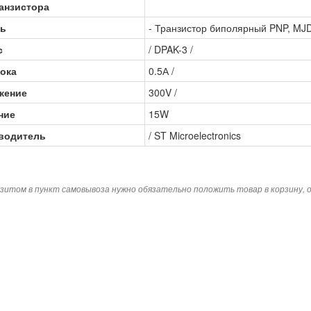
анзистора
ь
- Транзистор биполярный PNP, MJ
с
/ DPAK-3 /
ока
0.5А /
жение
300V /
ние
15W
водитель
/ ST Microelectronics
зитом в пункт самовывоза нужно обязательно положить товар в корзину,