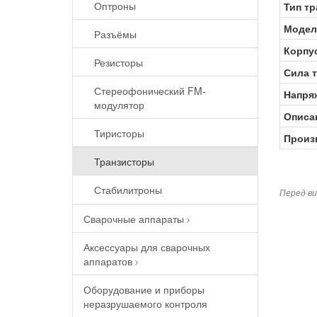
Оптроны
Тип тр
Модел
Разъёмы
Корпу
Резисторы
Сила т
Стереофонический FM-
Напря
модулятор
Описа
Тиристоры
Произ
Транзисторы
Стабилитроны
Перед ви
Сварочные аппараты
Аксессуары для сварочных
аппаратов
Оборудование и приборы
неразрушаемого контроля