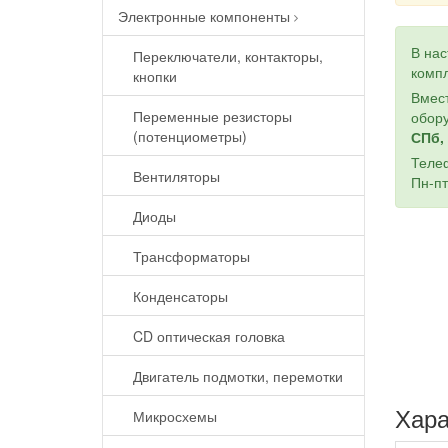
Электронные компоненты
В на
Переключатели, контакторы,
компл
кнопки
Вмест
Переменные резисторы
обору
(потенциометры)
СПб, 
Теле
Вентиляторы
Пн-пт
Диоды
Трансформаторы
Конденсаторы
CD оптическая головка
Двигатель подмотки, перемотки
Хара
Микросхемы