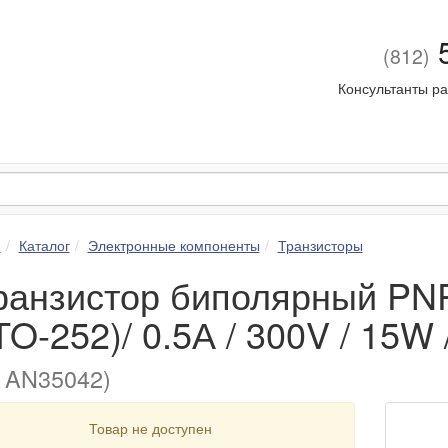
5
(812)
Консультанты ра
я
Каталог
Электронные компоненты
Транзисторы
Транзистор биполярный PN
TO-252)/ 0.5А / 300V / 15W 
. AN35042)
Товар не доступен