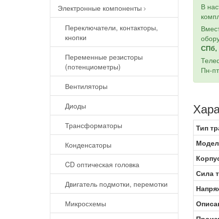
В на
Электронные компоненты
компл
Переключатели, контакторы,
Вмест
кнопки
обору
СПб, 
Переменные резисторы
Теле
(потенциометры)
Пн-пт
Вентиляторы
Хара
Диоды
Трансформаторы
Тип тр
Модел
Конденсаторы
Корпу
CD оптическая головка
Сила т
Двигатель подмотки, перемотки
Напря
Микросхемы
Описа
Произ