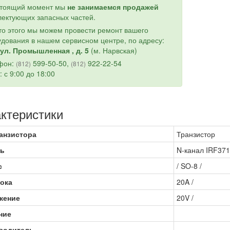
стоящий момент мы
не занимаемся продажей
ектующих запасных частей.
о этого мы можем провести ремонт вашего
дования в нашем сервисном центре, по адресу:
ул. Промышленная , д. 5
(м. Нарвская)
фон:
599-50-50,
922-22-54
(812)
(812)
: с 9:00 до 18:00
ктеристики
анзистора
Транзистор
ь
N-канал IRF37
с
/ SO-8 /
ока
20A /
жение
20V /
ние
водитель