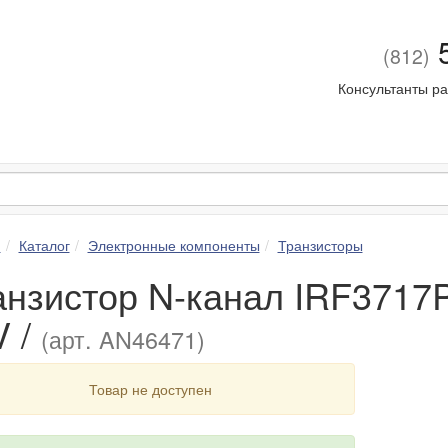
5
(812)
Консультанты ра
я
Каталог
Электронные компоненты
Транзисторы
нзистор N-канал IRF3717PB
V /
(арт. AN46471)
Товар не доступен