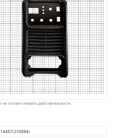
т не соответствовать действительности
014457/J10284)