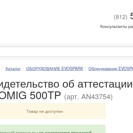
5
(812)
Консультанты ра
я
Каталог
ОБОРУДОВАНИЕ EVOSPARK
Оборудование EVOSP
идетельство об аттестац
OMIG 500TP
(арт. AN43754)
Товар не доступен
стоящий момент мы
не занимаемся продажей