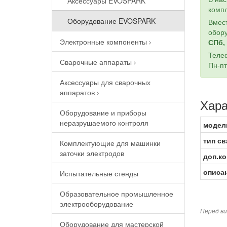
Аксессуары EVOSPARK
компл
Оборудование EVOSPARK
Вмест
обору
Электронные компоненты
СПб, 
Теле
Сварочные аппараты
Пн-пт
Аксессуары для сварочных
аппаратов
Хара
Оборудование и приборы
неразрушаемого контроля
модел
тип св
Комплектующие для машинки
заточки электродов
доп.к
описа
Испытательные стенды
Образовательное промышленное
электрооборудование
Перед ви
Оборудование для мастерской