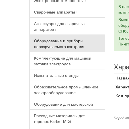
Электронные компоненты
В на
Сварочные аппараты
компл
Вмест
Аксессуары для сварочных
обору
аппаратов
СПб, 
Теле
Оборудование и приборы
Пн-пт
неразрушаемого контроля
Комплектующие для машинки
заточки электродов
Хара
Испытательные стенды
Назва
Образовательное промышленное
Харак
электрооборудование
Код п
Оборудование для мастерской
Расходные материалы для
Перед ви
горелок Parker MIG