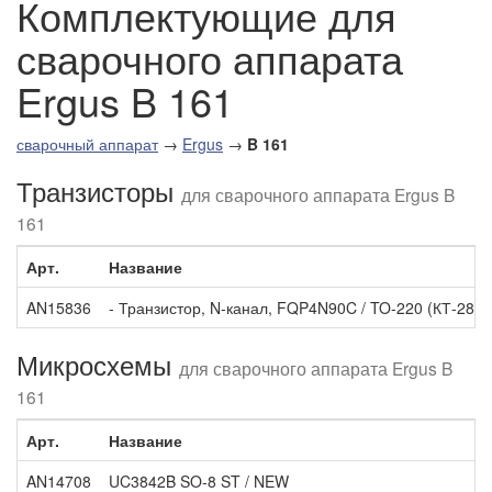
Комплектующие для
сварочного аппарата
Ergus B 161
сварочный аппарат
→
Ergus
→
B 161
Транзисторы
для сварочного аппарата Ergus B
161
Арт.
Название
AN15836
- Транзистор, N-канал, FQP4N90C / TO-220 (КТ-28) /
Микросхемы
для сварочного аппарата Ergus B
161
Арт.
Название
AN14708
UC3842B SO-8 ST / NEW