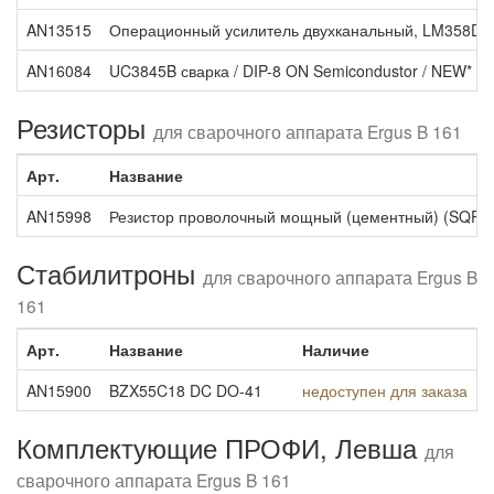
AN13515
Операционный усилитель двухканальный, LM358D / 
AN16084
UC3845B сварка / DIP-8 ON Semicondustor / NEW*
Резисторы
для сварочного аппарата Ergus B 161
Арт.
Название
AN15998
Резистор проволочный мощный (цементный) (SQP) / 
Стабилитроны
для сварочного аппарата Ergus B
161
Арт.
Название
Наличие
AN15900
BZX55C18 DC DO-41
недоступен для заказа
Комплектующие ПРОФИ, Левша
для
сварочного аппарата Ergus B 161