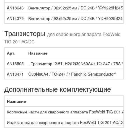
AN18646
Вентилятор / 92x92x25мм / DC 24В / Y-Y9225H24S (J
AN14379
Вентилятор / 92x92x25мм / DC 24В / YDH9025S24 / 0
Транзисторы
для сварочного аппарата FoxWeld
TiG 201 AC/DC
Арт.
Название
AN13505
- Транзистор IGBT, HGTG30N60A4 / TO-247 / 75A / 6
AN13471
G30N60A4 / TO-247 / / Fairchild Semiconductor*
Дополнительные комплектующие
Название
Корпусные части для сварочного аппарата FoxWeld TiG 201 A
*
Индикаторы для сварочного аппарата FoxWeld TiG 201 AC/DC