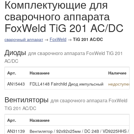
Комплектующие для
сварочного аппарата
FoxWeld TiG 201 AC/DC
сварочный аппарат
→
FoxWeld
→
TiG 201 AC/DC
Диоды
для сварочного аппарата FoxWeld TiG 201
AC/DC
Арт.
Название
Наличие
AN15443
FDLL4148 Fairchild Диод импульсный
недоступен д
Вентиляторы
для сварочного аппарата FoxWeld
TiG 201 AC/DC
Арт.
Название
AN31139
Вентилятор / 92x92x25мм / DC 24В / VD9225HHS / 0