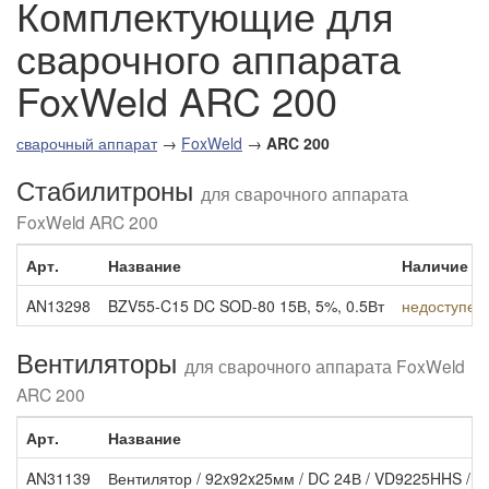
Комплектующие для
сварочного аппарата
FoxWeld ARC 200
сварочный аппарат
→
FoxWeld
→
ARC 200
Стабилитроны
для сварочного аппарата
FoxWeld ARC 200
Арт.
Название
Наличие
AN13298
BZV55-C15 DC SOD-80 15В, 5%, 0.5Вт
недоступен 
Вентиляторы
для сварочного аппарата FoxWeld
ARC 200
Арт.
Название
AN31139
Вентилятор / 92x92x25мм / DC 24В / VD9225HHS / 0