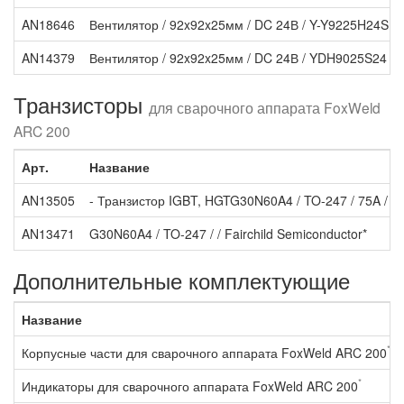
AN18646
Вентилятор / 92x92x25мм / DC 24В / Y-Y9225H24S (J
AN14379
Вентилятор / 92x92x25мм / DC 24В / YDH9025S24 / 0
Транзисторы
для сварочного аппарата FoxWeld
ARC 200
Арт.
Название
AN13505
- Транзистор IGBT, HGTG30N60A4 / TO-247 / 75A / 6
AN13471
G30N60A4 / TO-247 / / Fairchild Semiconductor*
Дополнительные комплектующие
Название
*
Корпусные части для сварочного аппарата FoxWeld ARC 200
*
Индикаторы для сварочного аппарата FoxWeld ARC 200