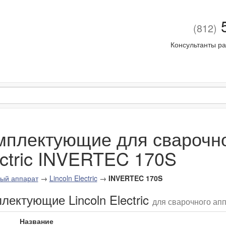
5
(812)
Консультанты ра
мплектующие для сварочног
ectric INVERTEC 170S
ый аппарат
→
Lincoln Electric
→
INVERTEC 170S
лектующие Lincoln Electric
для сварочного апп
Название