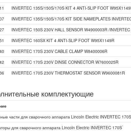
11
INVERTEC 135S/150S/170S KIT 4 ANTI-SLIP FOOT W95X1149
07
INVERTEC 135S/150S/170S KIT SIDE NAMEPLATES INVERTE
27
INVERTEC 150S 230V HALL SENSOR W4900003R /INVERTEC 
51
INVERTEC 160SX KIT 4 ANTI-SLIP FOOT W95X1149R
40
INVERTEC 170S 230V CABLE CLAMP W8400006R
42
INVERTEC 170S 230V DINSE CONNECTOR W7600025R
36
INVERTEC 170S 230V THERMOSTAT SENSOR W9600081R
лнительные комплектующие
ние
ные части для сварочного аппарата Lincoln Electric INVERTEC 170
*
торы для сварочного аппарата Lincoln Electric INVERTEC 170S