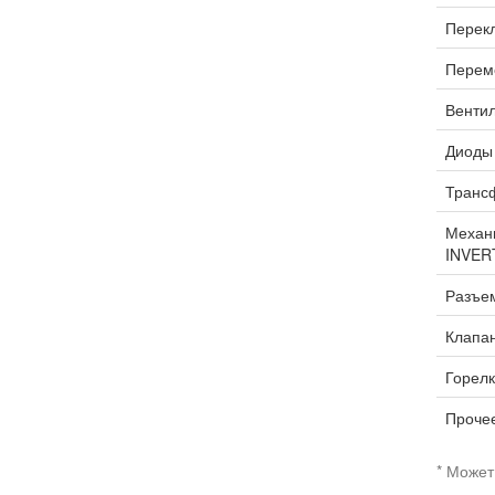
Перекл
Переме
Вентил
Диоды 
Трансф
Механи
INVER
Разъем
Клапан
Горелк
Прочее
* Может