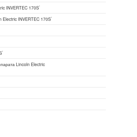
*
tric INVERTEC 170S
*
 Electric INVERTEC 170S
*
S
рата Lincoln Electric