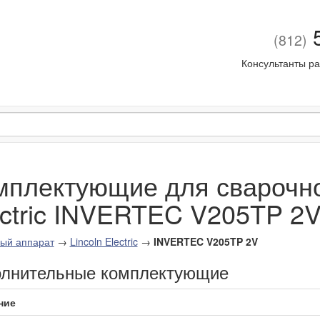
5
(812)
Консультанты ра
мплектующие для сварочног
ectric INVERTEC V205TP 2
ый аппарат
→
Lincoln Electric
→
INVERTEC V205TP 2V
лнительные комплектующие
ние