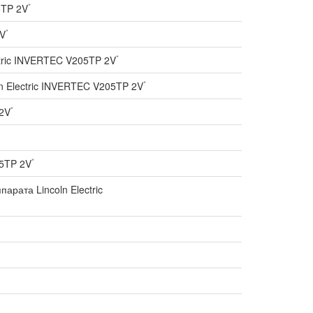
*
5TP 2V
*
2V
*
ctric INVERTEC V205TP 2V
*
n Electric INVERTEC V205TP 2V
*
 2V
*
05TP 2V
рата Lincoln Electric