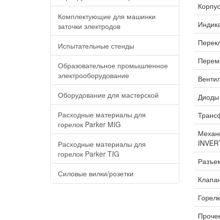
Корпус
Комплектующие для машинки
Индика
заточки электродов
Перекл
Испытательные стенды
Переме
Образовательное промышленное
электрооборудование
Вентил
Оборудование для мастерской
Диоды 
Расходные материалы для
Трансф
горелок Parker MIG
Механи
INVER
Расходные материалы для
горелок Parker TIG
Разъем
Силовые вилки/розетки
Клапан
Горелк
Прочее