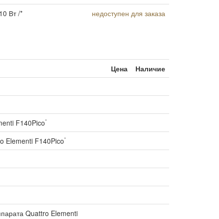
0 Вт /*
недоступен для заказа
Цена
Наличие
*
enti F140Pico
*
 Elementi F140Pico
арата Quattro Elementi