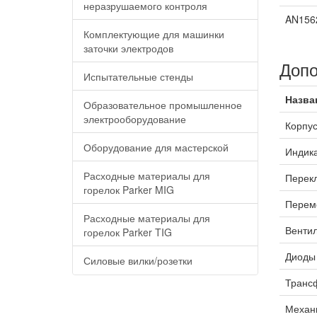
неразрушаемого контроля
AN156
Комплектующие для машинки
заточки электродов
Допо
Испытательные стенды
Назва
Образовательное промышленное
электрооборудование
Корпус
Оборудование для мастерской
Индика
Расходные материалы для
Перекл
горелок Parker MIG
Переме
Расходные материалы для
Вентил
горелок Parker TIG
Диоды 
Силовые вилки/розетки
Трансф
Механи