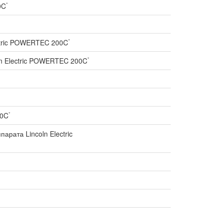
*
0C
*
ectric POWERTEC 200C
*
n Electric POWERTEC 200C
*
00C
рата Lincoln Electric