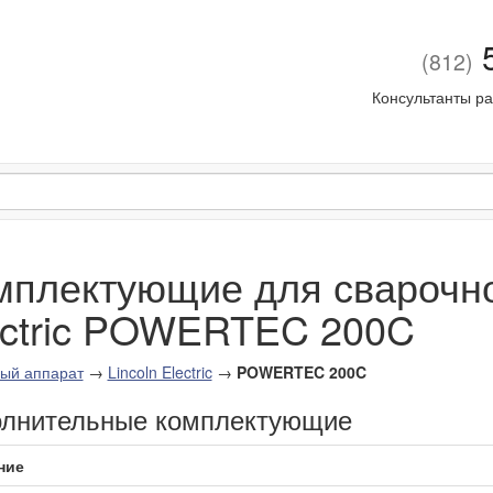
5
(812)
Консультанты ра
мплектующие для сварочног
ectric POWERTEC 200C
ый аппарат
→
Lincoln Electric
→
POWERTEC 200C
лнительные комплектующие
ние