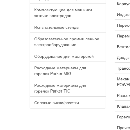
Корпус
Комплектующие для машинки
Индика
заточки электродов
Перекл
Испытательные стенды
Переме
Образовательное промышленное
электрооборудование
Вентил
Оборудование для мастерской
Диоды 
Расходные материалы для
Трансф
горелок Parker MIG
Механи
POWER
Расходные материалы для
горелок Parker TIG
Разъем
Силовые вилки/розетки
Клапан
Горелк
Прочее