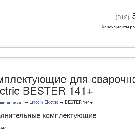
5
(812)
Консультанты ра
мплектующие для сварочног
ectric BESTER 141+
ый аппарат
→
Lincoln Electric
→
BESTER 141+
лнительные комплектующие
ние