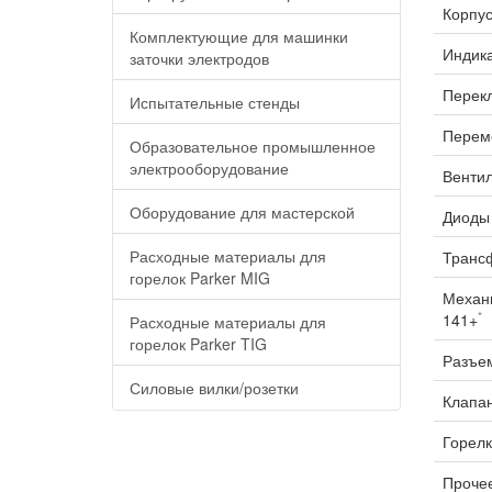
Корпус
Комплектующие для машинки
Индика
заточки электродов
Перекл
Испытательные стенды
Переме
Образовательное промышленное
электрооборудование
Вентил
Оборудование для мастерской
Диоды 
Расходные материалы для
Трансф
горелок Parker MIG
Механи
*
141+
Расходные материалы для
горелок Parker TIG
Разъем
Силовые вилки/розетки
Клапан
Горелк
Прочее