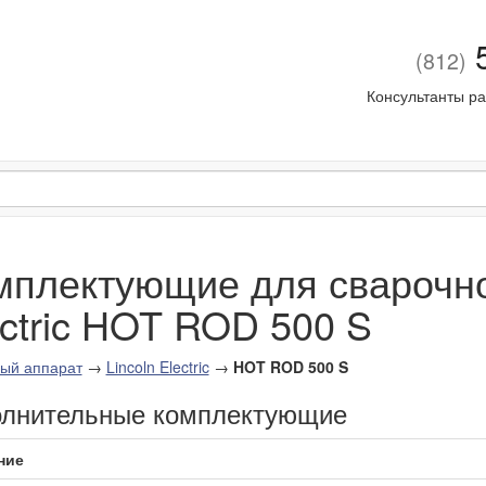
5
(812)
Консультанты ра
мплектующие для сварочног
ectric HOT ROD 500 S
ый аппарат
→
Lincoln Electric
→
HOT ROD 500 S
лнительные комплектующие
ние