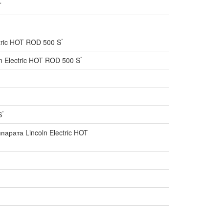
*
*
tric HOT ROD 500 S
*
 Electric HOT ROD 500 S
*
S
рата Lincoln Electric HOT