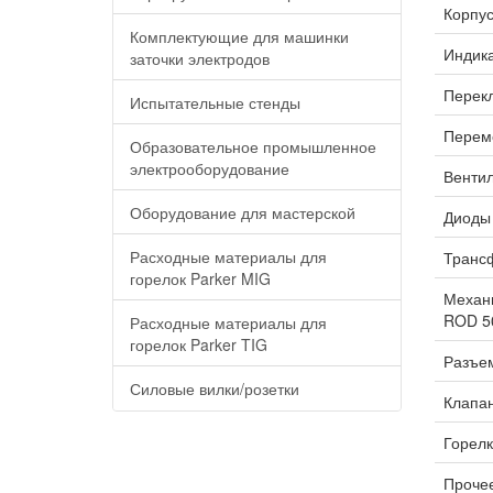
Корпус
Комплектующие для машинки
Индика
заточки электродов
Перекл
Испытательные стенды
Переме
Образовательное промышленное
электрооборудование
Вентил
Оборудование для мастерской
Диоды 
Расходные материалы для
Трансф
горелок Parker MIG
Механи
ROD 5
Расходные материалы для
горелок Parker TIG
Разъем
Силовые вилки/розетки
Клапан
Горелк
Прочее