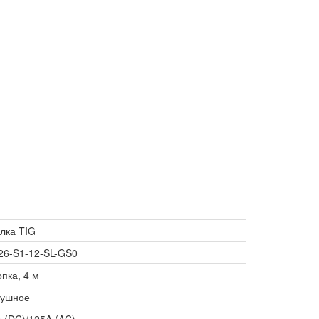
лка TIG
6-S1-12-SL-GS0
опка, 4 м
душное