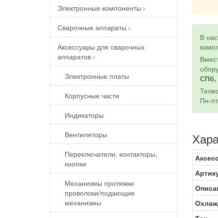
Электронные компоненты
Сварочные аппараты
В на
Аксессуары для сварочных
компл
аппаратов
Вмест
обору
Электронные платы
СПб, 
Теле
Корпусные части
Пн-пт
Индикаторы
Вентиляторы
Хара
Переключатели, контакторы,
Аксес
кнопки
Артик
Механизмы протяжки
Описа
проволоки/подающие
механизмы
Охлаж