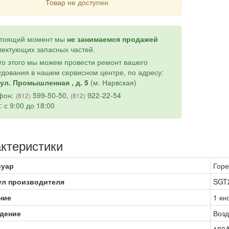
Товар не доступен
стоящий момент мы
не занимаемся продажей
ектующих запасных частей.
о этого мы можем провести ремонт вашего
дования в нашем сервисном центре, по адресу:
ул. Промышленная , д. 5
(м. Нарвская)
фон:
599-50-50,
922-22-54
(812)
(812)
: с 9:00 до 18:00
ктеристики
суар
Горе
ул производителя
SGT2
ние
1 кн
дение
Воз