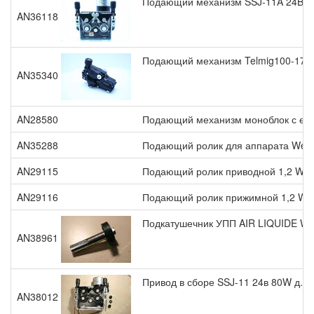
Подающий механизм SSJ-11A 24B 80
AN36118
Подающий механизм Telmig100-170 
AN35340
AN28580
Подающий механизм моноблок с ев
AN35288
Подающий ролик для аппарата West
AN29115
Подающий ролик приводной 1,2 W0
AN29116
Подающий ролик прижимной 1,2 W0
Подкатушечник УПП AIR LIQUIDE W
AN38961
Привод в сборе SSJ-11 24в 80W д.37
AN38012