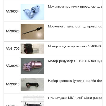
Механизм протяжки проволоки для 
AN36334
Морковка с каналом под проволоку d
AN38026
Мотор подачи проволоки "04664890
AN41705
Мотор-редуктор СЛ192 (Питон ПДГ-1
AN39250
Набор крепежа (уголок+шайба бел
AN33810
Ось катушки MIG 250F (J33) (Метал