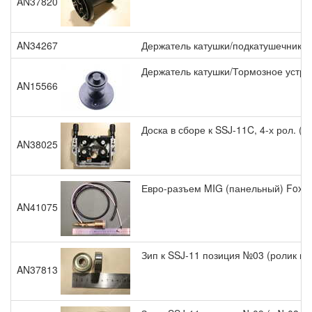
AN37820
AN34267
Держатель катушки/подкатушечник Ле
Держатель катушки/Тормозное устрой
AN15566
Доска в сборе к SSJ-11C, 4-х рол. (
AN38025
Евро-разъем MIG (панельный) FoxWe
AN41075
Зип к SSJ-11 позиция №03 (ролик гл
AN37813