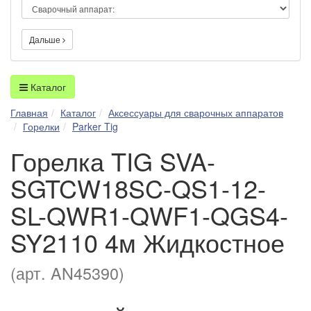
Дальше
Каталог
Главная
Каталог
Аксессуары для сварочных аппаратов
Горелки
Parker Tig
Горелка TIG SVA-
SGTCW18SC-QS1-12-
SL-QWR1-QWF1-QGS4-
SY2110 4м Жидкостное
(арт. AN45390)