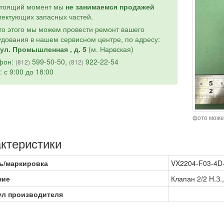
стоящий момент мы
не занимаемся продажей
ектующих запасных частей.
о этого мы можем провести ремонт вашего
дования в нашем сервисном центре, по адресу:
ул. Промышленная , д. 5
(м. Нарвская)
фон:
599-50-50,
922-22-54
(812)
(812)
: с 9:00 до 18:00
фото може
ктеристики
ь/маркировка
VX2204-F03-4D
ние
Клапан 2/2 H.З.
ул производителя