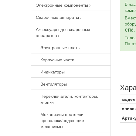
В на
Электронные компоненты
компл
Сварочные аппараты
Вмест
обору
Аксессуары для сварочных
СПб, 
аппаратов
Теле
Пн-пт
Электронные платы
Корпусные части
Индикаторы
Вентиляторы
Хара
Переключатели, контакторы,
модел
кнопки
описа
Механизмы протяжки
Артик
проволоки/подающие
механизмы