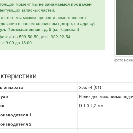
стоящий момент мы
не занимаемся продажей
ектующих запасных частей.
о этого мы можем провести ремонт вашего
дования в нашем сервисном центре, по адресу:
ул. Промышленная , д. 5
(м. Нарвская)
фон:
599-50-50,
922-22-54
(812)
(812)
: с 9:00 до 18:00
фото може
ктеристики
ь аппарата
Урал-4 (01)
суар
Ролик для механизма пода
ия
D 1,0-1,2 мм
роизводителя 1
роизводителя 2