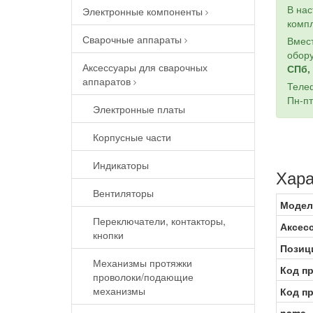
В на
Электронные компоненты
компл
Сварочные аппараты
Вмест
обору
Аксессуары для сварочных
СПб, 
аппаратов
Теле
Пн-пт
Электронные платы
Корпусные части
Индикаторы
Хара
Вентиляторы
Модел
Переключатели, контакторы,
Аксес
кнопки
Позиц
Механизмы протяжки
Код п
проволоки/подающие
механизмы
Код п
name