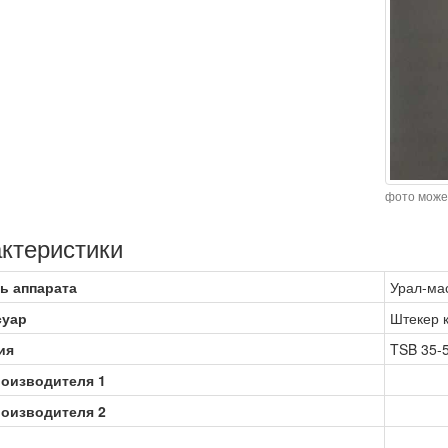
фото може
ктеристики
ь аппарата
Урал-мас
суар
Штекер 
ия
TSB 35-
роизводителя 1
роизводителя 2