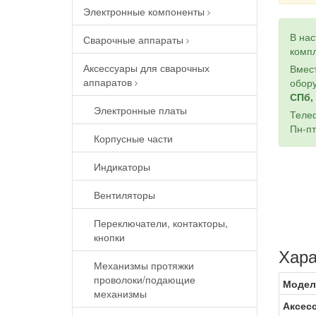
Электронные компоненты
В на
Сварочные аппараты
компл
Аксессуары для сварочных
Вмест
аппаратов
обору
СПб, 
Электронные платы
Теле
Пн-пт
Корпусные части
Индикаторы
Вентиляторы
Переключатели, контакторы,
кнопки
Хара
Механизмы протяжки
проволоки/подающие
Модел
механизмы
Аксес