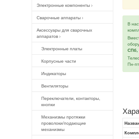
Электронные компоненты
Сварочные аппараты
В на
Аксессуары для сварочных
компл
аппаратов
Вмест
обору
Электронные платы
СПб, 
Теле
Корпусные части
Пн-пт
Индикаторы
Вентиляторы
Переключатели, контакторы,
кнопки
Хара
Механизмы протяжки
проволоки/подающие
Назва
механизмы
Компл