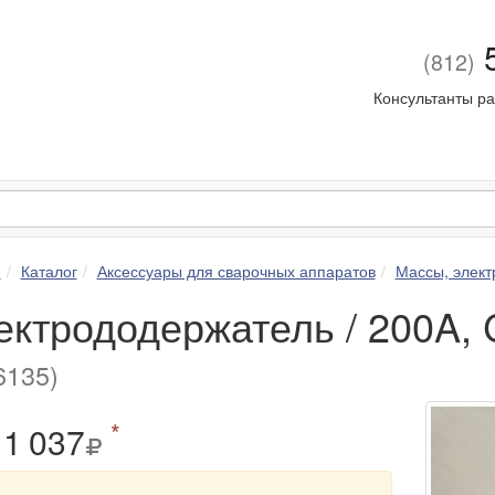
5
(812)
Консультанты ра
я
Каталог
Аксессуары для сварочных аппаратов
Массы, элек
ектрододержатель / 200A
135)
*
1
0
37