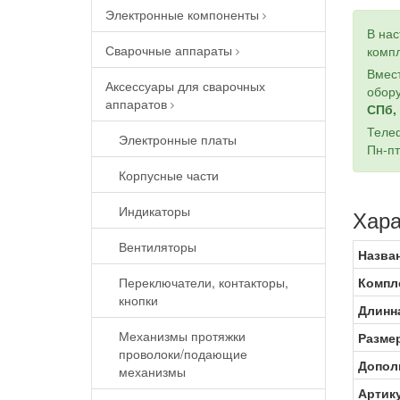
Электронные компоненты
В на
Сварочные аппараты
компл
Вмест
Аксессуары для сварочных
обору
аппаратов
СПб, 
Теле
Электронные платы
Пн-пт
Корпусные части
Индикаторы
Хара
Вентиляторы
Назва
Переключатели, контакторы,
Компл
кнопки
Длинна
Механизмы протяжки
Разме
проволоки/подающие
Допол
механизмы
Артик