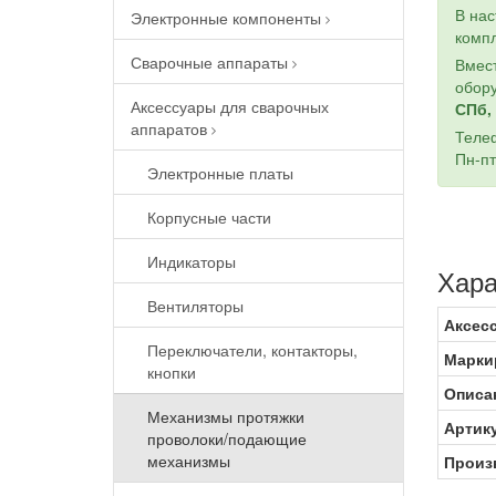
В на
Электронные компоненты
компл
Сварочные аппараты
Вмест
обору
Аксессуары для сварочных
СПб, 
аппаратов
Теле
Пн-пт
Электронные платы
Корпусные части
Индикаторы
Хара
Вентиляторы
Аксес
Переключатели, контакторы,
Марки
кнопки
Описа
Механизмы протяжки
Артик
проволоки/подающие
механизмы
Произв