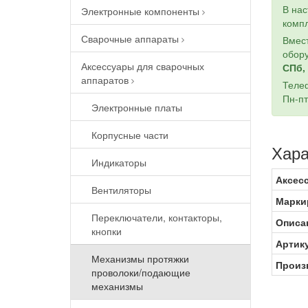
В на
Электронные компоненты
компл
Сварочные аппараты
Вмест
обору
Аксессуары для сварочных
СПб, 
аппаратов
Теле
Пн-пт
Электронные платы
Корпусные части
Хара
Индикаторы
Аксес
Вентиляторы
Марки
Переключатели, контакторы,
Описа
кнопки
Артик
Механизмы протяжки
Произв
проволоки/подающие
механизмы