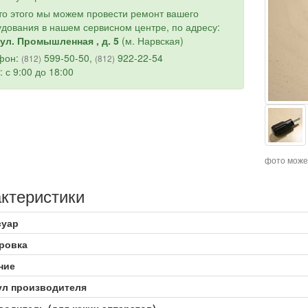
о этого мы можем провести ремонт вашего
дования в нашем сервисном центре, по адресу:
ул. Промышленная , д. 5
(м. Нарвская)
фон:
599-50-50,
922-22-54
(812)
(812)
: с 9:00 до 18:00
фото може
ктеристики
суар
ровка
ние
ул производителя
одитель (для каких аппаратов)