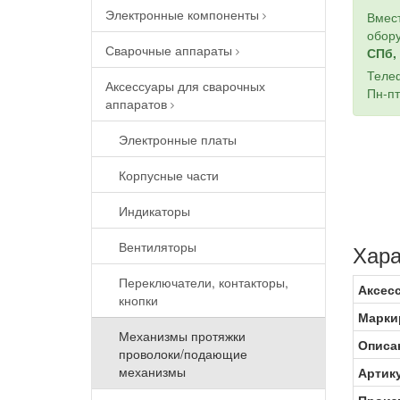
Электронные компоненты
Вмест
обору
Сварочные аппараты
СПб, 
Теле
Аксессуары для сварочных
Пн-пт
аппаратов
Электронные платы
Корпусные части
Индикаторы
Вентиляторы
Хара
Переключатели, контакторы,
Аксес
кнопки
Марки
Механизмы протяжки
Описа
проволоки/подающие
механизмы
Артик
Произв