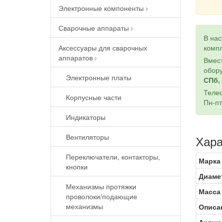
Электронные компоненты
Сварочные аппараты
В на
Аксессуары для сварочных
компл
аппаратов
Вмест
обору
Электронные платы
СПб, 
Теле
Корпусные части
Пн-пт
Индикаторы
Вентиляторы
Хара
Переключатели, контакторы,
Марка
кнопки
Диаме
Механизмы протяжки
Масса
проволоки/подающие
механизмы
Описа