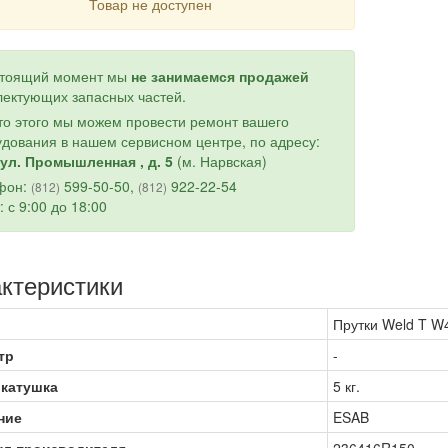
Товар не доступен
стоящий момент мы
не занимаемся продажей
ектующих запасных частей.
о этого мы можем провести ремонт вашего
дования в нашем сервисном центре, по адресу:
ул. Промышленная , д. 5
(м. Нарвская)
фон:
599-50-50,
922-22-54
(812)
(812)
: с 9:00 до 18:00
ктеристики
Прутки Weld T W4
тр
-
 катушка
5 кг.
ние
ESAB